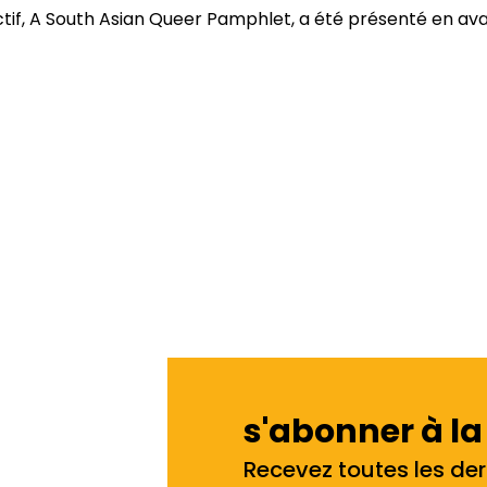
ctif, A South Asian Queer Pamphlet, a été présenté en av
s'abonner à la
Recevez toutes les der