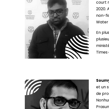
court 
2020. 
non-fi
Water 
En plu
plusie
minist
Times o
Soumy
et un 
de pro
Nonhum
Prasun