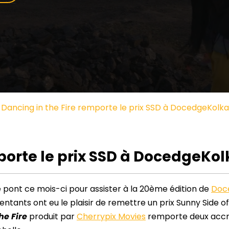
Dancing in the Fire remporte le prix SSD à DocedgeKolka
porte le prix SSD à DocedgeKol
le pont ce mois-ci pour assister à la 20ème édition de
Doc
tants ont eu le plaisir de remettre un prix Sunny Side of
he Fire
produit par
Cherrypix Movies
remporte deux accré