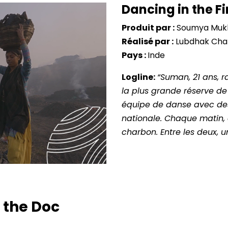
Dancing in the Fi
Produit par :
Soumya Muk
Réalisé par :
Lubdhak Chat
Pays :
Inde
Logline:
“Suman, 21 ans, r
la plus grande réserve de
équipe de danse avec des
nationale. Chaque matin, e
charbon. Entre les deux, u
 the Doc