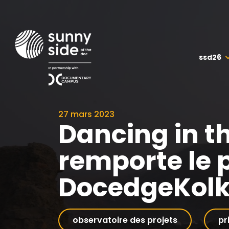
ssd26
27 mars 2023
Dancing in th
remporte le p
DocedgeKolk
observatoire des projets
pr