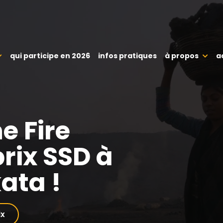
qui participe en 2026
infos pratiques
à propos
a
e Fire
rix SSD à
ata !
ix