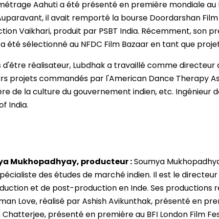
métrage Aahuti a été présenté en première mondiale au F
Auparavant, il avait remporté la bourse Doordarshan Film
ction Vaikhari, produit par PSBT India. Récemment, son p
a été sélectionné au NFDC Film Bazaar en tant que proj
s d'être réalisateur, Lubdhak a travaillé comme directeu
urs projets commandés par l'American Dance Therapy Assoc
ère de la culture du gouvernement indien, etc. Ingénieur d
f India.
a Mukhopadhyay, producteur :
Soumya Mukhopadhyay e
spécialiste des études de marché indien. Il est le directeu
duction et de post-production en Inde. Ses productions
an Love, réalisé par Ashish Avikunthak, présenté en premiè
 Chatterjee, présenté en première au BFI London Film Fes