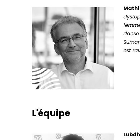
Mathie
dystop
femmes
danse 
Suman 
est rav
L'équipe
Lubdha