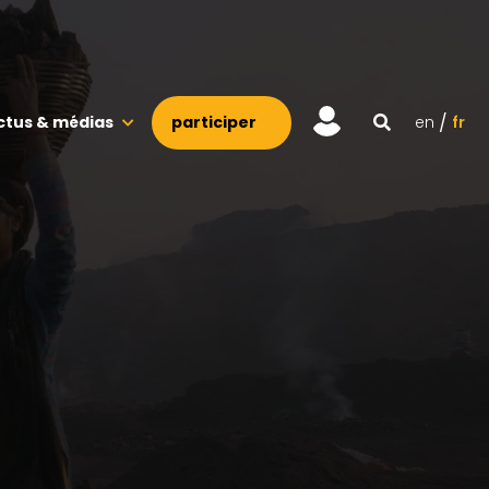
ctus & médias
participer
en
fr